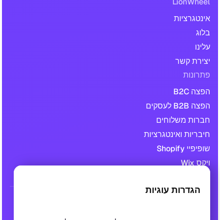
LionWheel
אינטגרציות
בלוג
עלינו
יצירת קשר
פתרונות
הפצה B2C
הפצה B2B לעסקים
חברות משלוחים
חיבריות ואינטגרציות
שופיפיי Shopify
ויקס Wix
הגדרות עוגיות